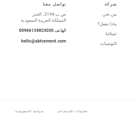
شركة
تواصل معنا
من نحن
ص.ب 2194، الخبر
المملكة العربية السعودية
ماذا نفعل؟
الهاتف
00966138823030
عملائنا
hello@abtcement.com
التوصيات
تعليمات الاستخدام
سياسة الخصوصية